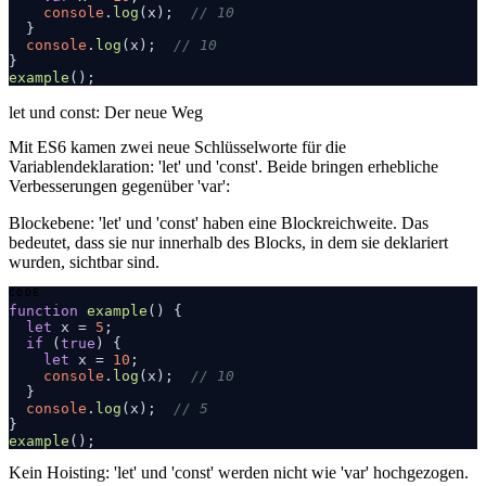
console
.
log
(x);  
// 10
  }

console
.
log
(x);  
// 10
example
COPY
let und const: Der neue Weg
Mit ES6 kamen zwei neue Schlüsselworte für die
Variablendeklaration: 'let' und 'const'. Beide bringen erhebliche
Verbesserungen gegenüber 'var':
Blockebene:
'let' und 'const' haben eine Blockreichweite. Das
bedeutet, dass sie nur innerhalb des Blocks, in dem sie deklariert
wurden, sichtbar sind.
function
example
(
) {

let
 x = 
5
;

if
 (
true
) {

let
 x = 
10
;

console
.
log
(x);  
// 10
  }

console
.
log
(x);  
// 5
example
COPY
Kein Hoisting:
'let' und 'const' werden nicht wie 'var' hochgezogen.