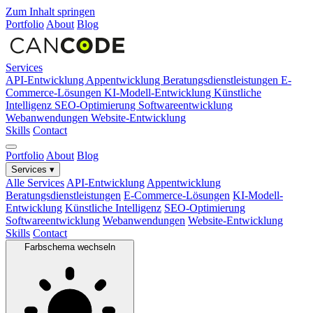
Zum Inhalt springen
Portfolio
About
Blog
Services
API-Entwicklung
Appentwicklung
Beratungsdienstleistungen
E-
Commerce-Lösungen
KI-Modell-Entwicklung
Künstliche
Intelligenz
SEO-Optimierung
Softwareentwicklung
Webanwendungen
Website-Entwicklung
Skills
Contact
Portfolio
About
Blog
Services
▾
Alle Services
API-Entwicklung
Appentwicklung
Beratungsdienstleistungen
E-Commerce-Lösungen
KI-Modell-
Entwicklung
Künstliche Intelligenz
SEO-Optimierung
Softwareentwicklung
Webanwendungen
Website-Entwicklung
Skills
Contact
Farbschema wechseln