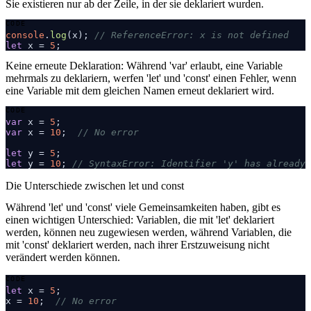
Sie existieren nur ab der Zeile, in der sie deklariert wurden.
console
.
log
(x); 
// ReferenceError: x is not defined
let
 x = 
5
COPY
Keine erneute Deklaration:
Während 'var' erlaubt, eine Variable
mehrmals zu deklariern, werfen 'let' und 'const' einen Fehler, wenn
eine Variable mit dem gleichen Namen erneut deklariert wird.
var
 x = 
5
var
 x = 
10
;  
// No error
let
 y = 
5
let
 y = 
10
; 
// SyntaxError: Identifier 'y' has already 
COPY
Die Unterschiede zwischen let und const
Während 'let' und 'const' viele Gemeinsamkeiten haben, gibt es
einen wichtigen Unterschied: Variablen, die mit 'let' deklariert
werden, können neu zugewiesen werden, während Variablen, die
mit 'const' deklariert werden, nach ihrer Erstzuweisung nicht
verändert werden können.
let
 x = 
5
;

x = 
10
;  
// No error