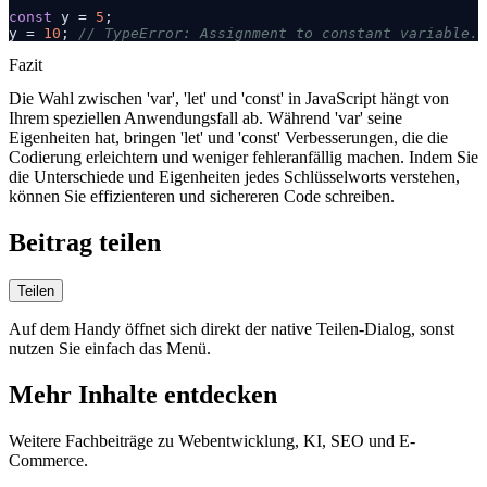
const
 y = 
5
;

y = 
10
; 
// TypeError: Assignment to constant variable.
COPY
Fazit
Die Wahl zwischen 'var', 'let' und 'const' in JavaScript hängt von
Ihrem speziellen Anwendungsfall ab. Während 'var' seine
Eigenheiten hat, bringen 'let' und 'const' Verbesserungen, die die
Codierung erleichtern und weniger fehleranfällig machen. Indem Sie
die Unterschiede und Eigenheiten jedes Schlüsselworts verstehen,
können Sie effizienteren und sichereren Code schreiben.
Beitrag teilen
Teilen
Auf dem Handy öffnet sich direkt der native Teilen-Dialog, sonst
nutzen Sie einfach das Menü.
Mehr Inhalte entdecken
Weitere Fachbeiträge zu Webentwicklung, KI, SEO und E-
Commerce.