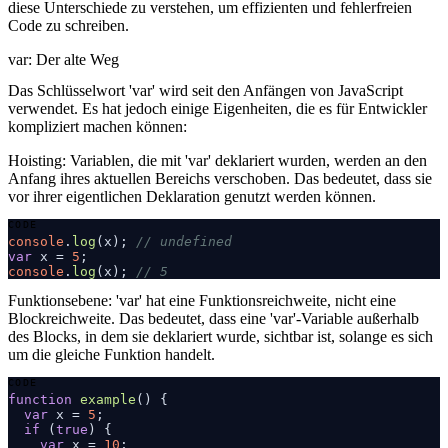
diese Unterschiede zu verstehen, um effizienten und fehlerfreien
Code zu schreiben.
var: Der alte Weg
Das Schlüsselwort 'var' wird seit den Anfängen von JavaScript
verwendet. Es hat jedoch einige Eigenheiten, die es für Entwickler
kompliziert machen können:
Hoisting:
Variablen, die mit 'var' deklariert wurden, werden an den
Anfang ihres aktuellen Bereichs verschoben. Das bedeutet, dass sie
vor ihrer eigentlichen Deklaration genutzt werden können.
console
.
log
(x); 
// undefined
var
 x = 
5
console
.
log
(x); 
// 5
COPY
Funktionsebene:
'var' hat eine Funktionsreichweite, nicht eine
Blockreichweite. Das bedeutet, dass eine 'var'-Variable außerhalb
des Blocks, in dem sie deklariert wurde, sichtbar ist, solange es sich
um die gleiche Funktion handelt.
function
example
(
) {

var
 x = 
5
;

if
 (
true
) {

var
 x = 
10
;
