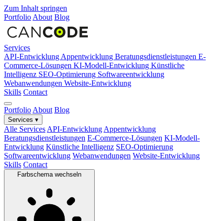
Zum Inhalt springen
Portfolio
About
Blog
Services
API-Entwicklung
Appentwicklung
Beratungsdienstleistungen
E-
Commerce-Lösungen
KI-Modell-Entwicklung
Künstliche
Intelligenz
SEO-Optimierung
Softwareentwicklung
Webanwendungen
Website-Entwicklung
Skills
Contact
Portfolio
About
Blog
Services
▾
Alle Services
API-Entwicklung
Appentwicklung
Beratungsdienstleistungen
E-Commerce-Lösungen
KI-Modell-
Entwicklung
Künstliche Intelligenz
SEO-Optimierung
Softwareentwicklung
Webanwendungen
Website-Entwicklung
Skills
Contact
Farbschema wechseln